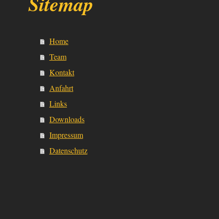
Sitemap
Home
Team
Kontakt
Anfahrt
Links
Downloads
Impressum
Datenschutz
EG- und Mietrecht +++ Arbeitsrecht +++ Familienrecht +++ Verkehrsrecht +++ A